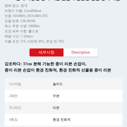
원래 장소: 중국
브랜드 이름: GreatRibbon
인증: ISO9001, ISO14001,FSC
모델 번호: GR-00160
최소 주문 수량: 10000m
포장 세부 사항: 롤스로
배달 시간: 7-10days
지불 조건: T/T, 사전에 30%, 로딩 전 70%
세부사항
Description
강조하다:
37cm 분해 가능한 종이 리본 손잡이
,
종이 리본 손잡이 환경 친화적
,
환경 친화적 선물용 종이 리본
1스타일:
솔리드
2패턴:
우븐
3디자인:
리본
4특징:
환경 친화적