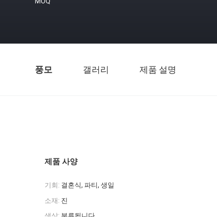
MOQ
풍모
갤러리
제품 설명
제품 사양
기회:
결혼식, 파티, 생일
소재:
진
색상:
분류됩니다