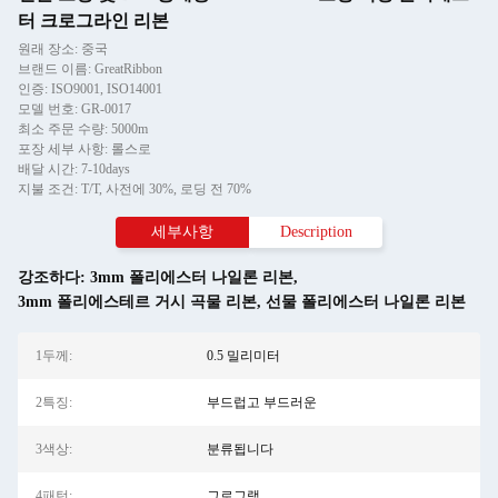
터 크로그라인 리본
원래 장소: 중국
브랜드 이름: GreatRibbon
인증: ISO9001, ISO14001
모델 번호: GR-0017
최소 주문 수량: 5000m
포장 세부 사항: 롤스로
배달 시간: 7-10days
지불 조건: T/T, 사전에 30%, 로딩 전 70%
세부사항
Description
강조하다:
3mm 폴리에스터 나일론 리본
,
3mm 폴리에스테르 거시 곡물 리본
,
선물 폴리에스터 나일론 리본
1두께:
0.5 밀리미터
2특징:
부드럽고 부드러운
3색상:
분류됩니다
4패턴:
그로그랭