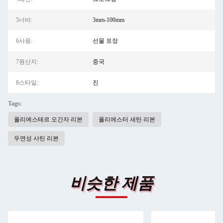
5너비:
3mm-100mm
6사용:
선물 포장
7원산지:
중국
8스타일:
진
Tags:
폴리에스테르 오간자 리본
폴리에스터 새틴 리본
두면성 사틴 리본
비슷한 제품